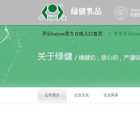
开云kaiyun官方在线入口首页
关于开云kai
公司简介
企业文化
企业风采