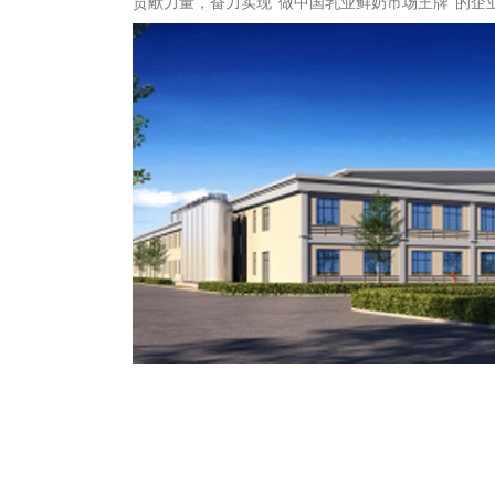
贡献力量，奋力实现“做中国乳业鲜奶市场王牌”的企